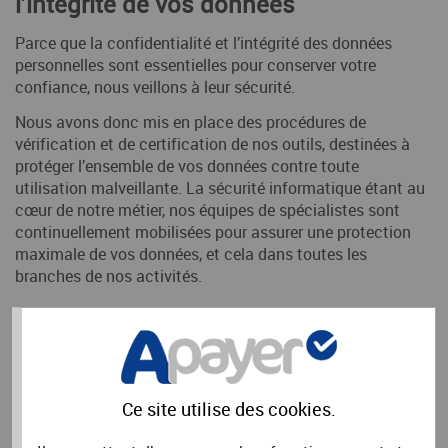
l’intégrité de vos données
Parce que la confidentialité et l’intégrité des données
personnelles sont essentielles pour conserver votre
confiance, nous veillons à leur sécurité.
Nous avons donc mis en place des procédures de
vérification et de certification de nos outils, destinées à
protéger l’ensemble de vos données contre toute
utilisation malveillante. La sécurité informatique étant au
cœur de notre métier, nos équipes de spécialistes sont
continuellement mobilisées pour assurer une protection
maximale de vos données, et cela dans toutes les
branches de nos activités.
Éthique : utiliser vos données dans
votre intérêt
Les informations personnelles que nous détenons sont
Ce site utilise des
cookies
.
utilisées afin de vous fournir les services et conseils les
plus pertinents. Ces informations sont confidentielles et