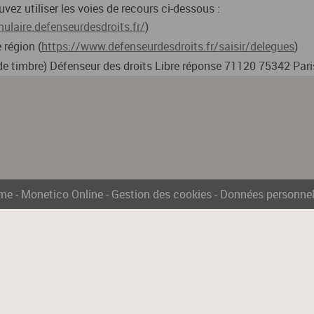
ez utiliser les voies de recours ci-dessous :
mulaire.defenseurdesdroits.fr/
)
 région (
https://www.defenseurdesdroits.fr/saisir/delegues
)
e de timbre) Défenseur des droits Libre réponse 71120 75342 Par
rme
-
Monetico Online
-
Gestion des cookies
-
Données personnel
nt informatique destiné au Groupe Crédit Mutuel - CIC. Les destinataires 
oriale) pour lequel vous souhaitez faire un paiement. Seul le Groupe Créd
lative à l'informatique, aux fichiers et aux libertés, vous disposez d'un d
s adresser à Monetico Online Support Client par courriel à l'adresse : 
nt.