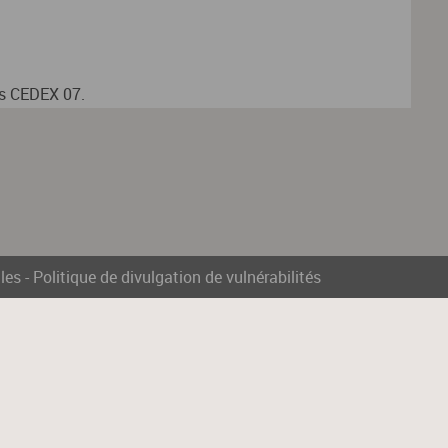
is CEDEX 07.
les
-
Politique de divulgation de vulnérabilités
de ces données sont le Groupe Crédit Mutuel - CIC ainsi que son
it Mutuel - CIC sera destinataire de vos données bancaires.
roit d'accès, de rectification, de suppression relatif aux données
centrecom@e-i.com. Vous pouvez également, pour des motifs