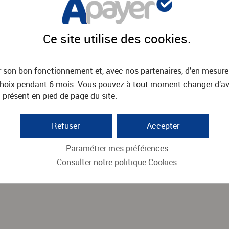
 la définition de 4 régions :
Ce site utilise des
cookies
.
r son bon fonctionnement et, avec nos partenaires, d’en mesure
oix pendant 6 mois. Vous pouvez à tout moment changer d’avis 
cipal de nos pages apporte plusieurs avantages :
 présent en pied de page du site.
l'information est hiérarchisée
ionnalité du lecteur d'écran ou mentalement) et donc d'avoir u
Refuser
Accepter
irectement à un titre ou de naviguer de titre en titre, permettant
Paramétrer mes préférences
Consulter notre politique
Cookies
ermettent une navigation facilitée vers les régions principales
ent à la prise de focus.