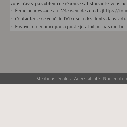
vous n’avez pas obtenu de réponse satisfaisante, vous pouv
Écrire un message au Défenseur des droits (
https://for
Contacter le délégué du Défenseur des droits dans votre
Envoyer un courrier par la poste (gratuit, ne pas mettr
Mentions légales
-
Accessibilité : Non confo
Les informations recueillies sur ce site font l'objet d'un traiteme
partenaire (commerçant, association, collectivité locale ou territ
Conformément à l'article 27 de la Loi Nº 78-17 du 6 janvier 1978, re
vous concernant. Si vous souhaitez exercer ce droit, veuillez vou
légitimes, vous opposer au traitement des données vous concerna