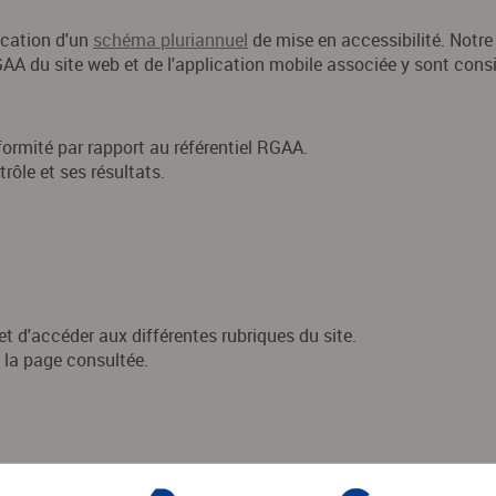
lication d'un
schéma pluriannuel
de mise en accessibilité. Notre
AA du site web et de l'application mobile associée y sont cons
formité par rapport au référentiel RGAA.
rôle et ses résultats.
t d'accéder aux différentes rubriques du site.
t la page consultée.