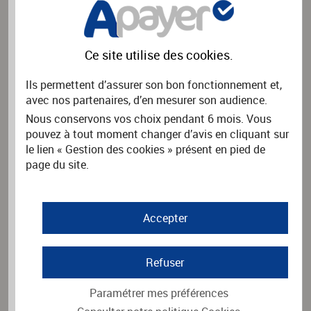
Nom de l'association
*
Ce site utilise des
cookies
.
Rechercher
Ils permettent d’assurer son bon fonctionnement et,
avec nos partenaires, d’en mesurer son audience.
Nous conservons vos choix pendant 6 mois. Vous
PAYER UNE FACTURE
pouvez à tout moment changer d’avis en cliquant sur
Vous souhaitez payer une facture.
le lien « Gestion des cookies » présent en pied de
Merci d'indiquer le nom de l'organisme émetteur de la facture
page du site.
puis cliquez sur Rechercher.
Nom de l'organisme
*
Accepter
Rechercher
Refuser
Paramétrer mes préférences