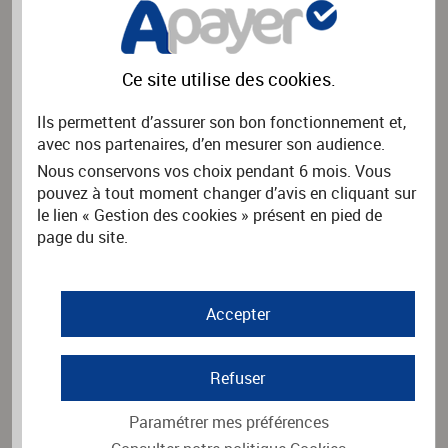
Nom de l'association
*
Ce site utilise des
cookies
.
Rechercher
Ils permettent d’assurer son bon fonctionnement et,
avec nos partenaires, d’en mesurer son audience.
Nous conservons vos choix pendant 6 mois. Vous
PAYER UNE FACTURE
pouvez à tout moment changer d’avis en cliquant sur
Vous souhaitez payer une facture.
le lien « Gestion des cookies » présent en pied de
Merci d'indiquer le nom de l'organisme émetteur de la facture
page du site.
puis cliquez sur Rechercher.
Nom de l'organisme
*
Accepter
Rechercher
Refuser
Paramétrer mes préférences