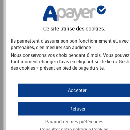
Précisez les coordonnées de l'adhérent.
Nom
*
Ce site utilise des
cookies
.
Ils permettent d’assurer son bon fonctionnement et, avec
partenaires, d’en mesurer son audience.
Prénom
*
Nous conservons vos choix pendant 6 mois. Vous pouvez
tout moment changer d’avis en cliquant sur le lien « Gest
des cookies » présent en pied de page du site.
Adresse
*
Accepter
Refuser
Code postal
*
Paramétrer mes préférences
Consulter notre politique
Cookies