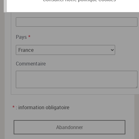
Ville
*
Pays
*
Commentaire
*
: information obligatoire
Abandonner