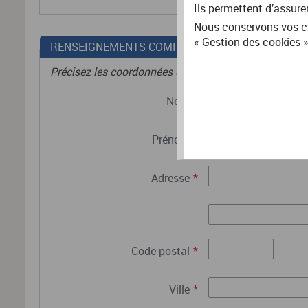
Ils permettent d’assure
Nous conservons vos ch
« Gestion des cookies »
RENSEIGNEMENTS COMPLÉMENTAIRES
Précisez les coordonnées de l'adhérent.
Nom
*
Prénom
*
Adresse
*
Code postal
*
Ville
*