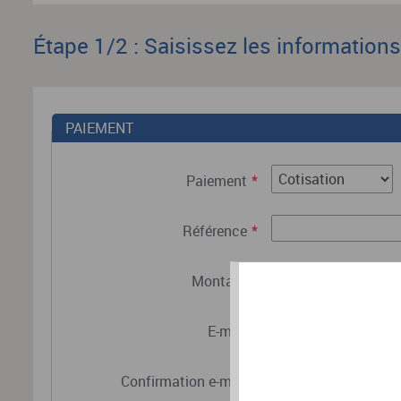
Étape 1/2 : Saisissez les information
PAIEMENT
Paiement
*
Référence
*
Montant
*
E-mail
*
Confirmation e-mail
*