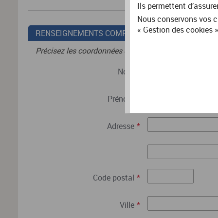
Ils permettent d’assure
Nous conservons vos ch
« Gestion des cookies »
RENSEIGNEMENTS COMPLÉMENTAIRES
Précisez les coordonnées de l'adhérent.
Nom
*
Prénom
*
Adresse
*
Code postal
*
Ville
*