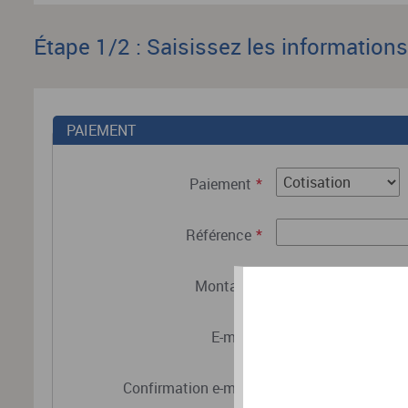
Étape 1/2 : Saisissez les information
PAIEMENT
Paiement
*
Référence
*
Montant
*
E-mail
*
Confirmation e-mail
*