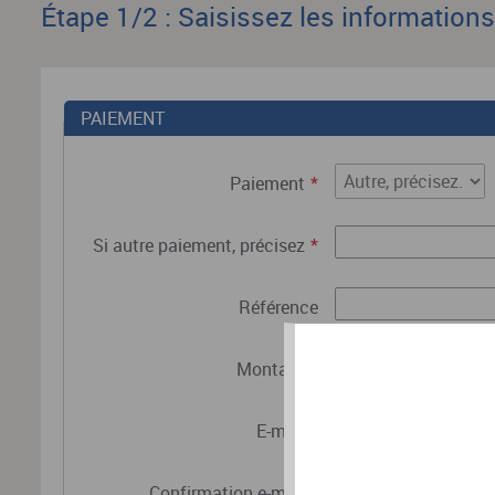
Étape 1/2 : Saisissez les information
PAIEMENT
Paiement
*
Si autre paiement, précisez
*
Référence
Montant
*
E-mail
*
Confirmation e-mail
*