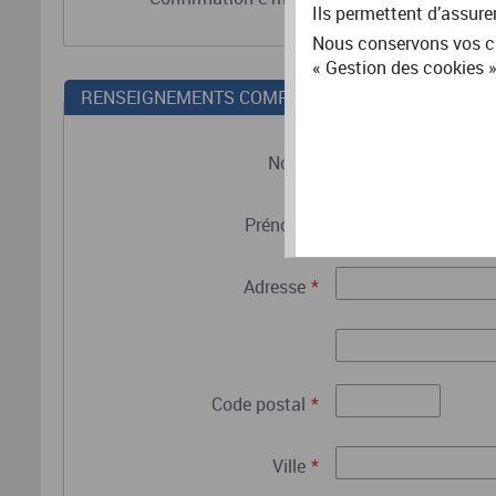
Ils permettent d’assure
Nous conservons vos ch
« Gestion des cookies »
RENSEIGNEMENTS COMPLÉMENTAIRES
Nom
*
Prénom
*
Adresse
*
Code postal
*
Ville
*