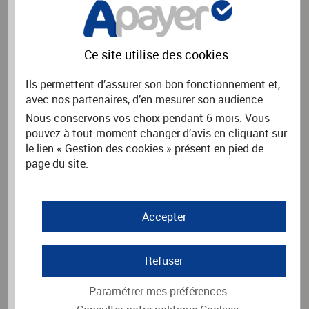
Nom de l'association
*
Ce site utilise des
cookies
.
Rechercher
Ils permettent d’assurer son bon fonctionnement et,
avec nos partenaires, d’en mesurer son audience.
Nous conservons vos choix pendant 6 mois. Vous
PAYER UNE FACTURE
pouvez à tout moment changer d’avis en cliquant sur
Vous souhaitez payer une facture.
le lien « Gestion des cookies » présent en pied de
Merci d'indiquer le nom de l'organisme émetteur de la facture
page du site.
puis cliquez sur Rechercher.
Nom de l'organisme
*
Accepter
Rechercher
Refuser
Paramétrer mes préférences