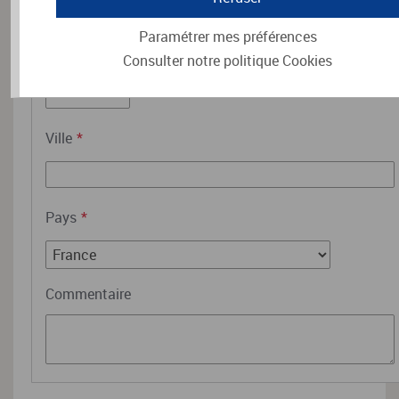
Paramétrer mes préférences
Code postal
*
Consulter notre politique
Cookies
Ville
*
Pays
*
Commentaire