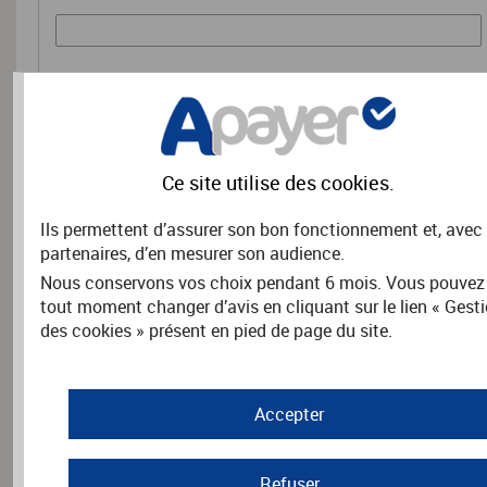
RENSEIGNEMENTS COMPLÉMENTAIRES
Précisez les coordonnées de l'adhérent.
Ce site utilise des
cookies
.
Nom
*
Ils permettent d’assurer son bon fonctionnement et, avec
partenaires, d’en mesurer son audience.
Nous conservons vos choix pendant 6 mois. Vous pouvez
tout moment changer d’avis en cliquant sur le lien « Gest
Prénom
*
des cookies » présent en pied de page du site.
Adresse
*
Accepter
Refuser