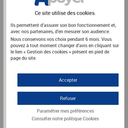
Rechercher
Ce site utilise des
cookies
.
Ils permettent d’assurer son bon fonctionnement et,
avec nos partenaires, d’en mesurer son audience.
PAYER UNE FACTURE
Nous conservons vos choix pendant 6 mois. Vous
pouvez à tout moment changer d’avis en cliquant sur
Vous souhaitez payer une facture.
le lien « Gestion des cookies » présent en pied de
Merci d'indiquer le nom de l'organisme émetteur de la facture
puis cliquez sur Rechercher.
page du site.
Nom de l'organisme
*
Accepter
Rechercher
Refuser
Paramétrer mes préférences
Consulter notre politique
Cookies