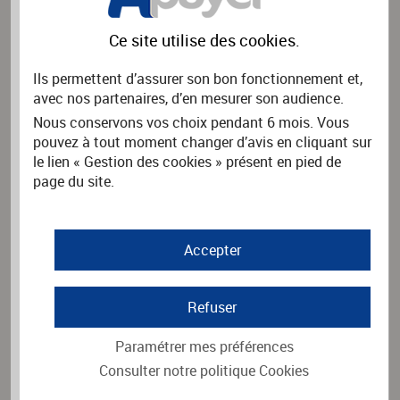
Rechercher
Ce site utilise des
cookies
.
Ils permettent d’assurer son bon fonctionnement et,
avec nos partenaires, d’en mesurer son audience.
PAYER UNE FACTURE
Nous conservons vos choix pendant 6 mois. Vous
pouvez à tout moment changer d’avis en cliquant sur
Vous souhaitez payer une facture.
le lien « Gestion des cookies » présent en pied de
Merci d'indiquer le nom de l'organisme émetteur de la facture
puis cliquez sur Rechercher.
page du site.
Nom de l'organisme
*
Accepter
Rechercher
Refuser
Paramétrer mes préférences
Consulter notre politique
Cookies