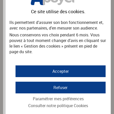
Rechercher
Ce site utilise des
cookies
.
Ils permettent d’assurer son bon fonctionnement et,
avec nos partenaires, d’en mesurer son audience.
PAYER UNE FACTURE
Nous conservons vos choix pendant 6 mois. Vous
pouvez à tout moment changer d’avis en cliquant sur
Vous souhaitez payer une facture.
le lien « Gestion des cookies » présent en pied de
Merci d'indiquer le nom de l'organisme émetteur de la facture
puis cliquez sur Rechercher.
page du site.
Nom de l'organisme
*
Accepter
Rechercher
Refuser
Paramétrer mes préférences
Consulter notre politique
Cookies