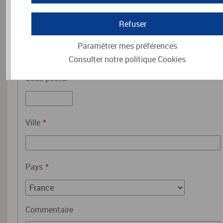
Adresse
*
Refuser
Paramétrer mes préférences
Consulter notre politique
Cookies
Code postal
*
Ville
*
Pays
*
Commentaire