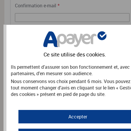
Confirmation e-mail
*
RENSEIGNEMENTS COMPLÉMENTAIRES
Ce site utilise des
cookies
.
Précisez les coordonnées du titulaire du reçu fiscal.
Ils permettent d’assurer son bon fonctionnement et, avec
Nom
*
partenaires, d’en mesurer son audience.
Nous conservons vos choix pendant 6 mois. Vous pouvez
tout moment changer d’avis en cliquant sur le lien « Gest
Prénom
*
des cookies » présent en pied de page du site.
Accepter
Adresse
*