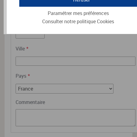
Paramétrer mes préférences
Code postal
Consulter notre politique
*
Cookies
Ville
*
Pays
*
Commentaire