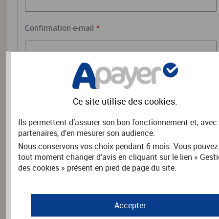
Confirmation e-mail
*
RENSEIGNEMENTS COMPLÉMENTAIRES
Ce site utilise des
cookies
.
Précisez les coordonnées de l'adhérent.
Ils permettent d’assurer son bon fonctionnement et, avec
Nom
*
partenaires, d’en mesurer son audience.
Nous conservons vos choix pendant 6 mois. Vous pouvez
tout moment changer d’avis en cliquant sur le lien « Gest
des cookies » présent en pied de page du site.
Prénom
*
Accepter
Adresse
*