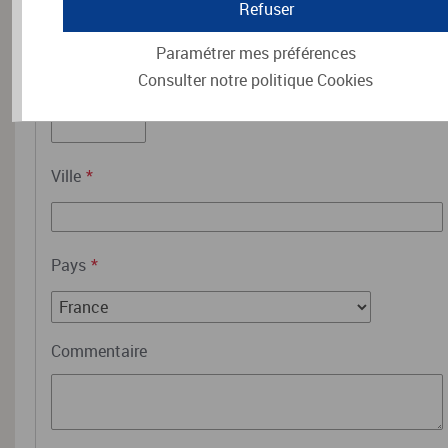
Refuser
Paramétrer mes préférences
Consulter notre politique
Cookies
Code postal
*
Ville
*
Pays
*
Commentaire