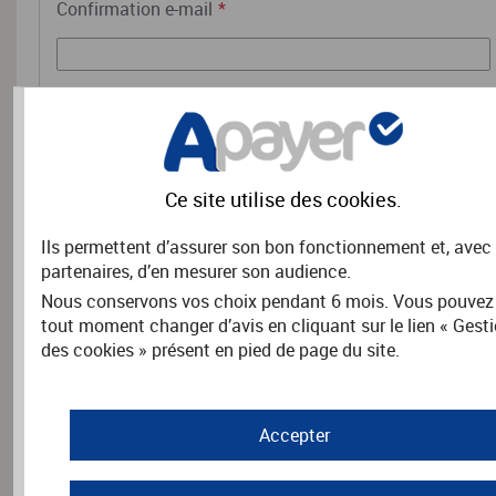
Confirmation e-mail
*
RENSEIGNEMENTS COMPLÉMENTAIRES
Précisez les coordonnées de l'adhérent.
Ce site utilise des
cookies
.
Nom
*
Ils permettent d’assurer son bon fonctionnement et, avec
partenaires, d’en mesurer son audience.
Nous conservons vos choix pendant 6 mois. Vous pouvez
tout moment changer d’avis en cliquant sur le lien « Gest
Prénom
*
des cookies » présent en pied de page du site.
Accepter
Adresse
*