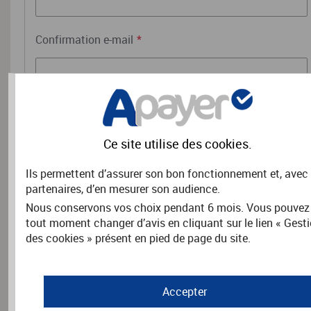
Confirmation e-mail
*
RENSEIGNEMENTS COMPLÉMENTAIRES
Ce site utilise des
cookies
.
Précisez les coordonnées du titulaire du reçu fiscal.
Ils permettent d’assurer son bon fonctionnement et, avec
Nom
*
partenaires, d’en mesurer son audience.
Nous conservons vos choix pendant 6 mois. Vous pouvez
tout moment changer d’avis en cliquant sur le lien « Gest
des cookies » présent en pied de page du site.
Prénom
*
Accepter
Adresse
*