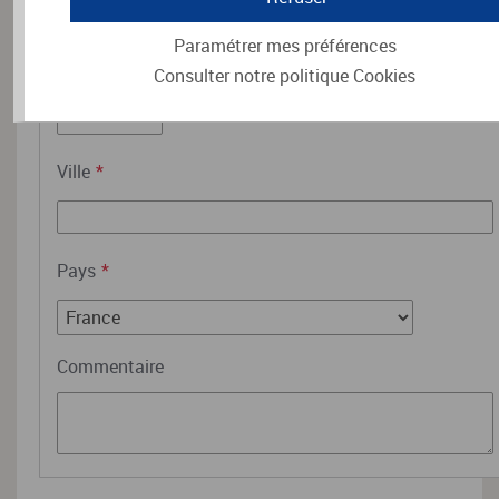
Paramétrer mes préférences
Code postal
*
Consulter notre politique
Cookies
Ville
*
Pays
*
Commentaire