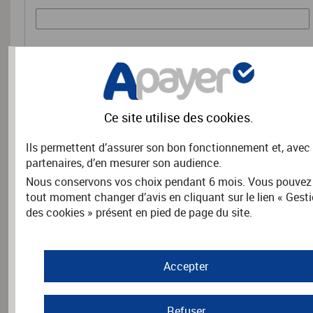
RENSEIGNEMENTS COMPLÉMENTAIRES
Précisez les coordonnées de l'adhérent.
Ce site utilise des
cookies
.
Nom
*
Ils permettent d’assurer son bon fonctionnement et, avec
partenaires, d’en mesurer son audience.
Nous conservons vos choix pendant 6 mois. Vous pouvez
tout moment changer d’avis en cliquant sur le lien « Gest
Prénom
*
des cookies » présent en pied de page du site.
Adresse
*
Accepter
Refuser